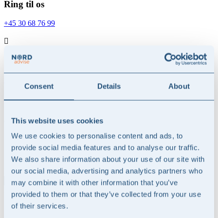
Ring til os
+45 30 68 76 99

Send os en e-mail
info@nordadvise.com
Consent
Details
About
Skovbovænget 9
3500 Værløse, Denmark
This website uses cookies
CVR: 44696967
We use cookies to personalise content and ads, to
Følg
provide social media features and to analyse our traffic.
"
*
" indikerer påkrævede felter
We also share information about your use of our site with
Email
our social media, advertising and analytics partners who
may combine it with other information that you’ve
Dette felt er til validering og bør ikke ændres.
provided to them or that they’ve collected from your use
Name
*
of their services.
Fornavn