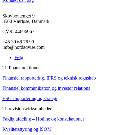
Kontakt os i dag
Skovbovænget 9
3500 Værløse, Danmark
CVR: 44696967
+45 30 68 76 99
info@nordadvise.com
Følg
Til finansfunktioner
Finansiel rapportering, IFRS og teknisk regnskab
Finansiel kommunikation og investor relations
ESG-rapportering og strategi
Til revisionsvirksomheder
Faglig afdeling – Hotline og konsultationer
Kvalitetsstyring og ISQM